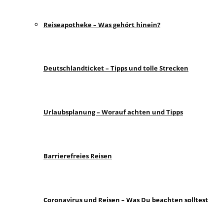
Reiseapotheke – Was gehört hinein?
Deutschlandticket – Tipps und tolle Strecken
Urlaubsplanung – Worauf achten und Tipps
Barrierefreies Reisen
Coronavirus und Reisen – Was Du beachten solltest