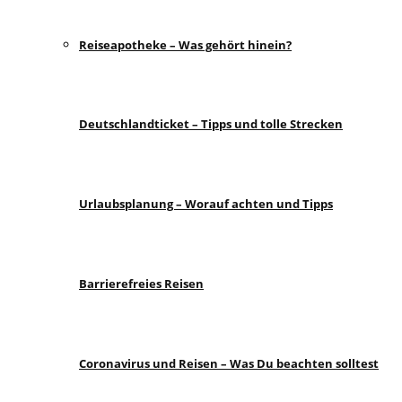
Reiseapotheke – Was gehört hinein?
Deutschlandticket – Tipps und tolle Strecken
Urlaubsplanung – Worauf achten und Tipps
Barrierefreies Reisen
Coronavirus und Reisen – Was Du beachten solltest