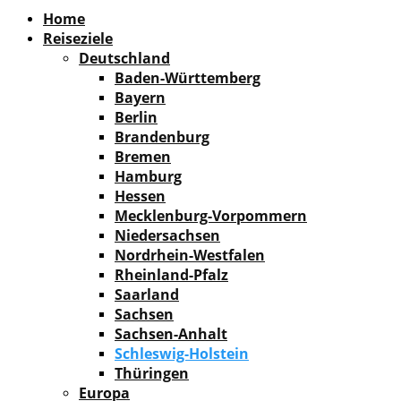
Facebook
Instagram
Pinterest
Youtube
Rss
Spotify
Home
Reiseziele
Deutschland
Baden-Württemberg
Bayern
Berlin
Brandenburg
Bremen
Hamburg
Hessen
Mecklenburg-Vorpommern
Niedersachsen
Nordrhein-Westfalen
Rheinland-Pfalz
Saarland
Sachsen
Sachsen-Anhalt
Schleswig-Holstein
Thüringen
Europa