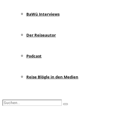
BaWü Interviews
Der Reiseautor
Podcast
Reise Blögle in den Medien
Search
Search
for:
Facebook
Instagram
Pinterest
Youtube
Rss
Spotify