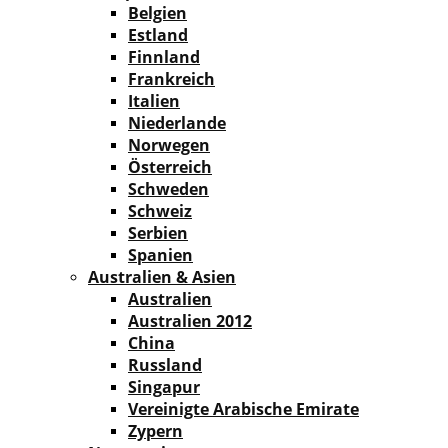
Belgien
Estland
Finnland
Frankreich
Italien
Niederlande
Norwegen
Österreich
Schweden
Schweiz
Serbien
Spanien
Australien & Asien
Australien
Australien 2012
China
Russland
Singapur
Vereinigte Arabische Emirate
Zypern