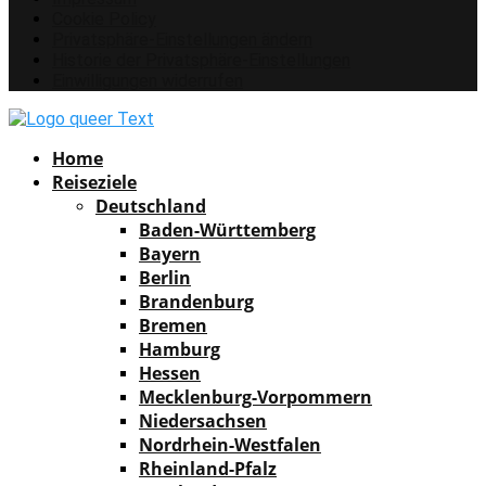
Cookie Policy
Privatsphäre-Einstellungen ändern
Historie der Privatsphäre-Einstellungen
Einwilligungen widerrufen
Facebook
Instagram
Pinterest
Youtube
Rss
Spotify
Home
Reiseziele
Deutschland
Baden-Württemberg
Bayern
Berlin
Brandenburg
Bremen
Hamburg
Hessen
Mecklenburg-Vorpommern
Niedersachsen
Nordrhein-Westfalen
Rheinland-Pfalz