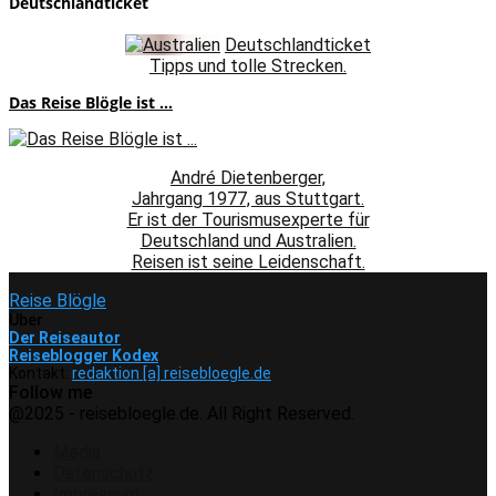
Deutschlandticket
Deutschlandticket
Tipps und tolle Strecken.
Das Reise Blögle ist ...
André Dietenberger,
Jahrgang 1977, aus Stuttgart.
Er ist der Tourismusexperte für
Deutschland und Australien.
Reisen ist seine Leidenschaft.
Reise Blögle
Über
Der Reiseautor
Reiseblogger Kodex
Kontakt:
redaktion [a] reisebloegle.de
Follow me
Facebook
Instagram
Pinterest
Youtube
Rss
Spotify
@2025 - reisebloegle.de. All Right Reserved.
Media
Datenschutz
Impressum