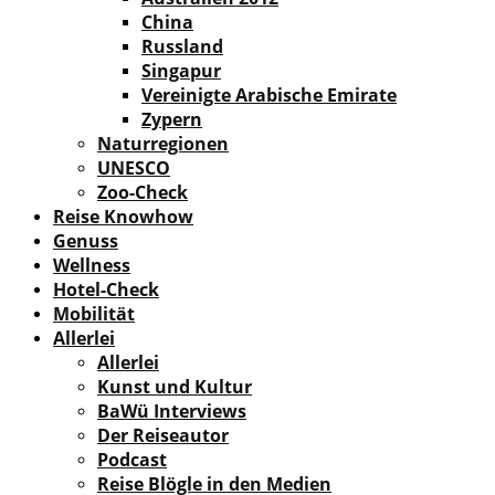
China
Russland
Singapur
Vereinigte Arabische Emirate
Zypern
Naturregionen
UNESCO
Zoo-Check
Reise Knowhow
Genuss
Wellness
Hotel-Check
Mobilität
Allerlei
Allerlei
Kunst und Kultur
BaWü Interviews
Der Reiseautor
Podcast
Reise Blögle in den Medien