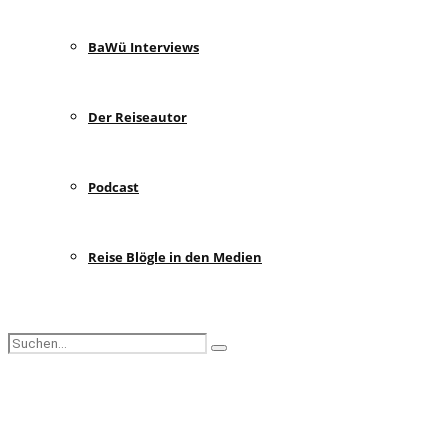
BaWü Interviews
Der Reiseautor
Podcast
Reise Blögle in den Medien
Search
Search
for:
Facebook
Instagram
Pinterest
Youtube
Rss
Spotify