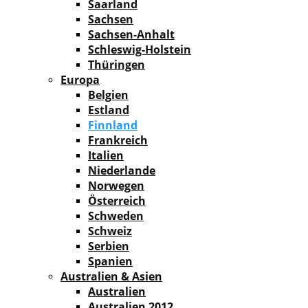
Saarland
Sachsen
Sachsen-Anhalt
Schleswig-Holstein
Thüringen
Europa
Belgien
Estland
Finnland
Frankreich
Italien
Niederlande
Norwegen
Österreich
Schweden
Schweiz
Serbien
Spanien
Australien & Asien
Australien
Australien 2012