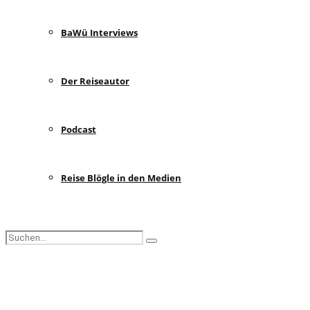
BaWü Interviews
Der Reiseautor
Podcast
Reise Blögle in den Medien
Search
Search
for:
Facebook
Instagram
Pinterest
Youtube
Rss
Spotify