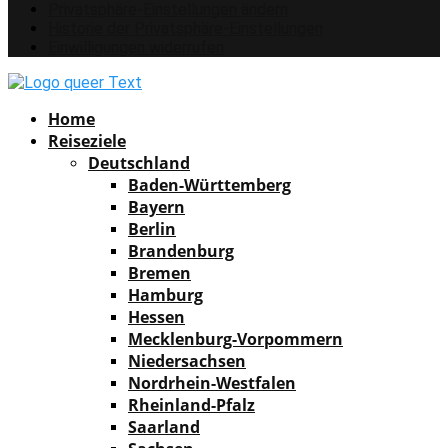
Privatsphäre-Einstellungen ändern
Historie der Privatsphäre-Einstellungen
Einwilligungen widerrufen
Facebook
Instagram
Pinterest
Youtube
Rss
Spotify
Home
Reiseziele
Deutschland
Baden-Württemberg
Bayern
Berlin
Brandenburg
Bremen
Hamburg
Hessen
Mecklenburg-Vorpommern
Niedersachsen
Nordrhein-Westfalen
Rheinland-Pfalz
Saarland