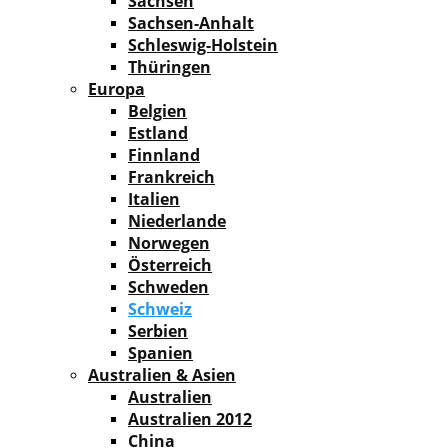
Sachsen
Sachsen-Anhalt
Schleswig-Holstein
Thüringen
Europa
Belgien
Estland
Finnland
Frankreich
Italien
Niederlande
Norwegen
Österreich
Schweden
Schweiz
Serbien
Spanien
Australien & Asien
Australien
Australien 2012
China