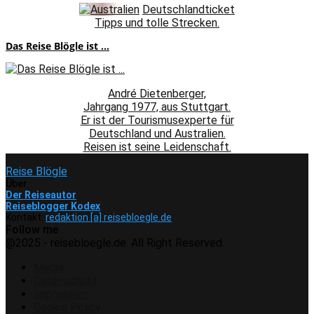
Deutschlandticket
Tipps und tolle Strecken.
Das Reise Blögle ist ...
André Dietenberger,
Jahrgang 1977, aus Stuttgart.
Er ist der Tourismusexperte für
Deutschland und Australien.
Reisen ist seine Leidenschaft.
Reise Blögle
Über
Der Reiseautor
Reiseblogger Kodex
Kontakt:
redaktion [a] reisebloegle.de
Follow me
Facebook
Instagram
Pinterest
Youtube
Rss
Spotify
@2025 - reisebloegle.de. All Right Reserved.
Media
Datenschutz
Impressum
Cookie Policy