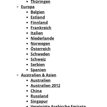
Thüringen
Europa
Belgien
Estland
Finnland
Frankreich
Italien
Niederlande
Norwegen
Österreich
Schweden
Schweiz
Serbien
Spanien
Australien & Asien
Australien
Australien 2012
China
Russland
Singapur
Vereinigte Arabische Emirate