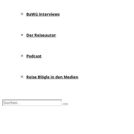
BaWü Interviews
Der Reiseautor
Podcast
Reise Blögle in den Medien
Search
Search
for:
Facebook
Instagram
Pinterest
Youtube
Rss
Spotify