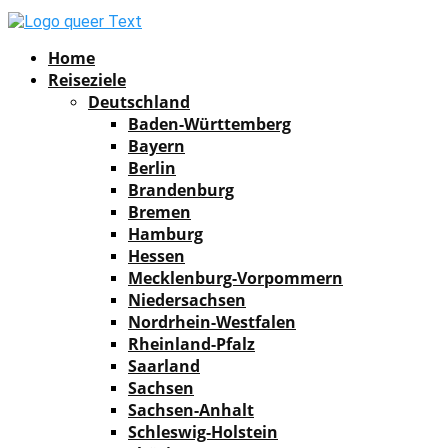
Facebook
Instagram
Pinterest
Youtube
Rss
Spotify
Home
Reiseziele
Deutschland
Baden-Württemberg
Bayern
Berlin
Brandenburg
Bremen
Hamburg
Hessen
Mecklenburg-Vorpommern
Niedersachsen
Nordrhein-Westfalen
Rheinland-Pfalz
Saarland
Sachsen
Sachsen-Anhalt
Schleswig-Holstein