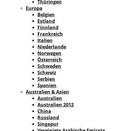
Thüringen
Europa
Belgien
Estland
Finnland
Frankreich
Italien
Niederlande
Norwegen
Österreich
Schweden
Schweiz
Serbien
Spanien
Australien & Asien
Australien
Australien 2012
China
Russland
Singapur
Vereinigte Arabische Emirate