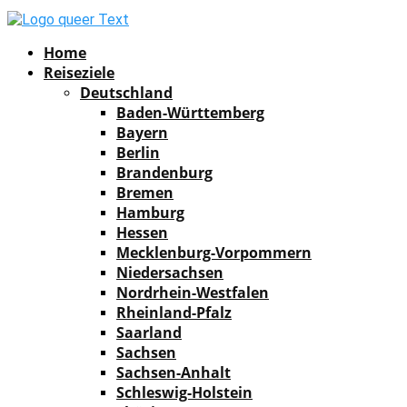
Facebook
Instagram
Pinterest
Youtube
Rss
Spotify
Home
Reiseziele
Deutschland
Baden-Württemberg
Bayern
Berlin
Brandenburg
Bremen
Hamburg
Hessen
Mecklenburg-Vorpommern
Niedersachsen
Nordrhein-Westfalen
Rheinland-Pfalz
Saarland
Sachsen
Sachsen-Anhalt
Schleswig-Holstein