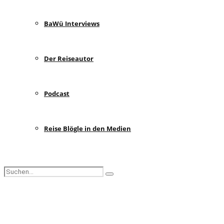
BaWü Interviews
Der Reiseautor
Podcast
Reise Blögle in den Medien
Search
Search
for:
Facebook
Instagram
Pinterest
Youtube
Rss
Spotify