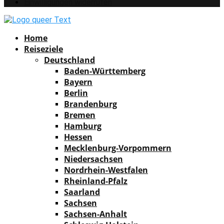
Einwilligungen widerrufen
Facebook
Instagram
Pinterest
Youtube
Rss
Spotify
Home
Reiseziele
Deutschland
Baden-Württemberg
Bayern
Berlin
Brandenburg
Bremen
Hamburg
Hessen
Mecklenburg-Vorpommern
Niedersachsen
Nordrhein-Westfalen
Rheinland-Pfalz
Saarland
Sachsen
Sachsen-Anhalt