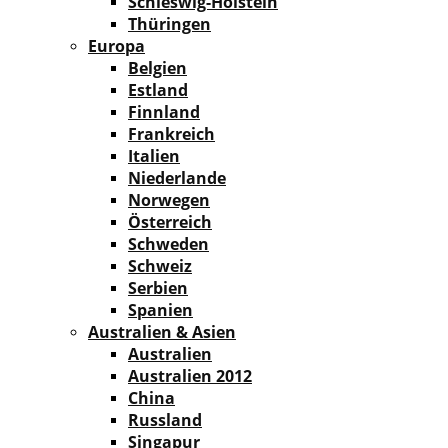
Schleswig-Holstein
Thüringen
Europa
Belgien
Estland
Finnland
Frankreich
Italien
Niederlande
Norwegen
Österreich
Schweden
Schweiz
Serbien
Spanien
Australien & Asien
Australien
Australien 2012
China
Russland
Singapur