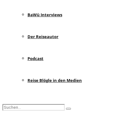
BaWü Interviews
Der Reiseautor
Podcast
Reise Blögle in den Medien
Search
Search
for:
Facebook
Instagram
Pinterest
Youtube
Rss
Spotify