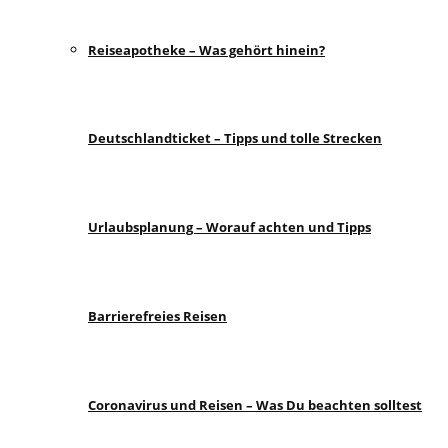
Reiseapotheke – Was gehört hinein?
Deutschlandticket – Tipps und tolle Strecken
Urlaubsplanung – Worauf achten und Tipps
Barrierefreies Reisen
Coronavirus und Reisen – Was Du beachten solltest