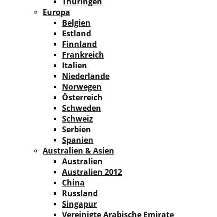
Thüringen
Europa
Belgien
Estland
Finnland
Frankreich
Italien
Niederlande
Norwegen
Österreich
Schweden
Schweiz
Serbien
Spanien
Australien & Asien
Australien
Australien 2012
China
Russland
Singapur
Vereinigte Arabische Emirate