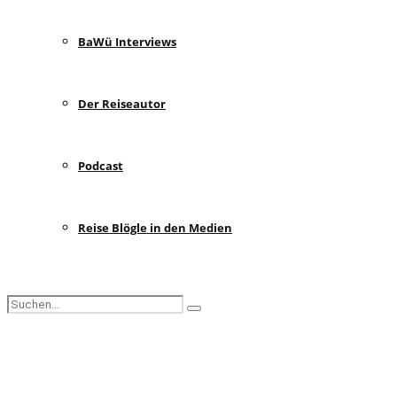
BaWü Interviews
Der Reiseautor
Podcast
Reise Blögle in den Medien
Search
Search
for:
Facebook
Instagram
Pinterest
Youtube
Rss
Spotify