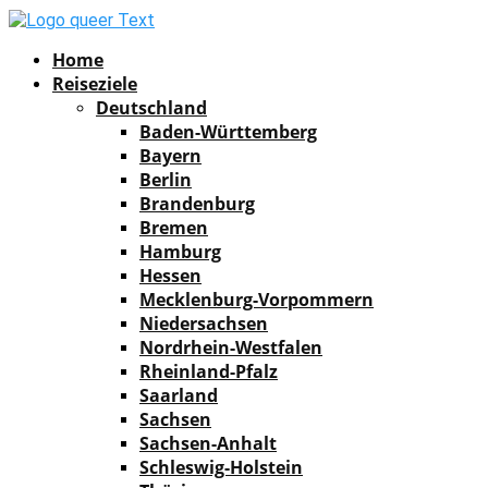
Facebook
Instagram
Pinterest
Youtube
Rss
Spotify
Home
Reiseziele
Deutschland
Baden-Württemberg
Bayern
Berlin
Brandenburg
Bremen
Hamburg
Hessen
Mecklenburg-Vorpommern
Niedersachsen
Nordrhein-Westfalen
Rheinland-Pfalz
Saarland
Sachsen
Sachsen-Anhalt
Schleswig-Holstein