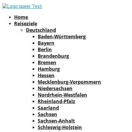
Facebook
Instagram
Pinterest
Youtube
Rss
Spotify
Home
Reiseziele
Deutschland
Baden-Württemberg
Bayern
Berlin
Brandenburg
Bremen
Hamburg
Hessen
Mecklenburg-Vorpommern
Niedersachsen
Nordrhein-Westfalen
Rheinland-Pfalz
Saarland
Sachsen
Sachsen-Anhalt
Schleswig-Holstein