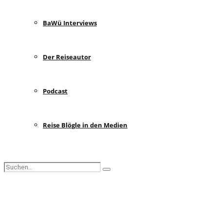
BaWü Interviews
Der Reiseautor
Podcast
Reise Blögle in den Medien
Search
Search
for:
Facebook
Instagram
Pinterest
Youtube
Rss
Spotify