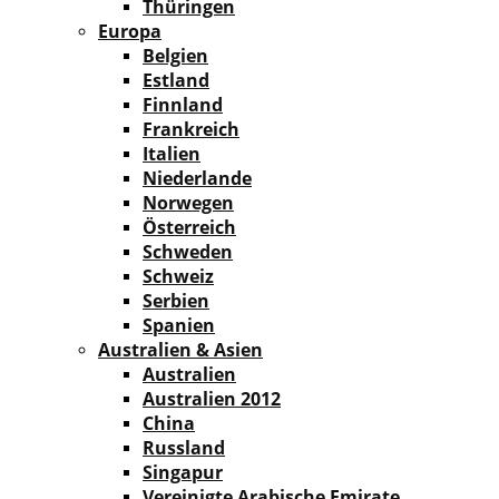
Thüringen
Europa
Belgien
Estland
Finnland
Frankreich
Italien
Niederlande
Norwegen
Österreich
Schweden
Schweiz
Serbien
Spanien
Australien & Asien
Australien
Australien 2012
China
Russland
Singapur
Vereinigte Arabische Emirate