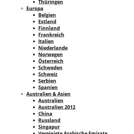
Thüringen
Europa
Belgien
Estland
Finnland
Frankreich
Italien
Niederlande
Norwegen
Österreich
Schweden
Schweiz
Serbien
Spanien
Australien & Asien
Australien
Australien 2012
China
Russland
Singapur
Vereinigte Arabische Emirate