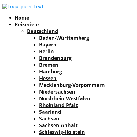
Facebook
Instagram
Pinterest
Youtube
Rss
Spotify
Home
Reiseziele
Deutschland
Baden-Württemberg
Bayern
Berlin
Brandenburg
Bremen
Hamburg
Hessen
Mecklenburg-Vorpommern
Niedersachsen
Nordrhein-Westfalen
Rheinland-Pfalz
Saarland
Sachsen
Sachsen-Anhalt
Schleswig-Holstein