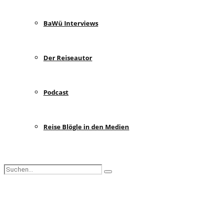
BaWü Interviews
Der Reiseautor
Podcast
Reise Blögle in den Medien
Search
Search
for:
Facebook
Instagram
Pinterest
Youtube
Rss
Spotify