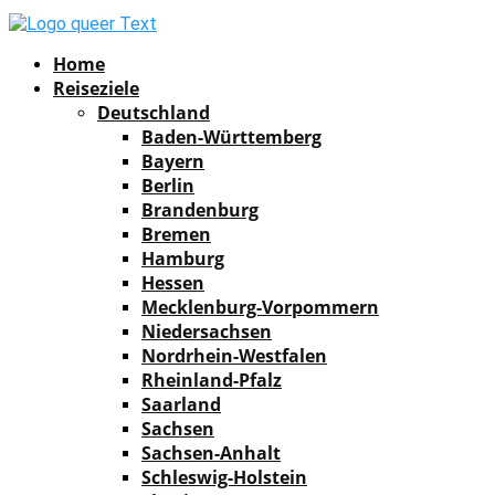
Facebook
Instagram
Pinterest
Youtube
Rss
Spotify
Home
Reiseziele
Deutschland
Baden-Württemberg
Bayern
Berlin
Brandenburg
Bremen
Hamburg
Hessen
Mecklenburg-Vorpommern
Niedersachsen
Nordrhein-Westfalen
Rheinland-Pfalz
Saarland
Sachsen
Sachsen-Anhalt
Schleswig-Holstein