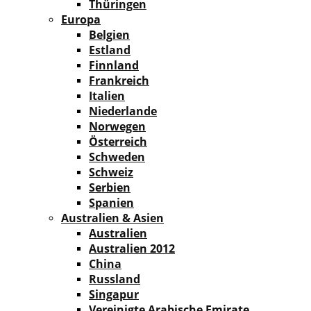
Thüringen
Europa
Belgien
Estland
Finnland
Frankreich
Italien
Niederlande
Norwegen
Österreich
Schweden
Schweiz
Serbien
Spanien
Australien & Asien
Australien
Australien 2012
China
Russland
Singapur
Vereinigte Arabische Emirate