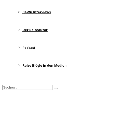
BaWü Interviews
Der Reiseautor
Podcast
Reise Blögle in den Medien
Search
Search
for:
Facebook
Instagram
Pinterest
Youtube
Rss
Spotify