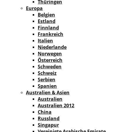
Thüringen
Europa
Belgien
Estland
Finnland
Frankreich
Italien
Niederlande
Norwegen
Österreich
Schweden
Schweiz
Serbien
Spanien
Australien & Asien
Australien
Australien 2012
China
Russland
Singapur
Vereinigte Arabische Emirate