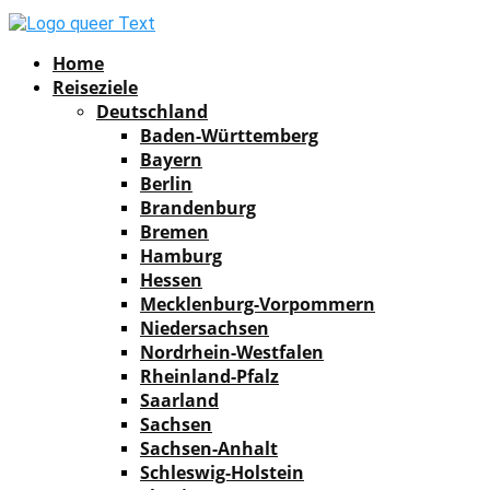
Facebook
Instagram
Pinterest
Youtube
Rss
Spotify
Home
Reiseziele
Deutschland
Baden-Württemberg
Bayern
Berlin
Brandenburg
Bremen
Hamburg
Hessen
Mecklenburg-Vorpommern
Niedersachsen
Nordrhein-Westfalen
Rheinland-Pfalz
Saarland
Sachsen
Sachsen-Anhalt
Schleswig-Holstein