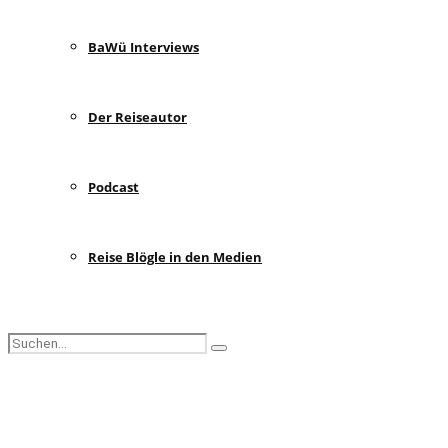
BaWü Interviews
Der Reiseautor
Podcast
Reise Blögle in den Medien
Search
Search
for:
Facebook
Instagram
Pinterest
Youtube
Rss
Spotify