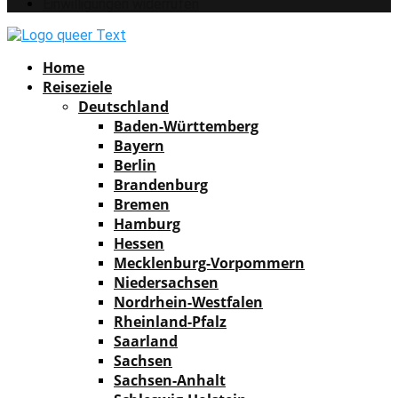
Einwilligungen widerrufen
Facebook
Instagram
Pinterest
Youtube
Rss
Spotify
Home
Reiseziele
Deutschland
Baden-Württemberg
Bayern
Berlin
Brandenburg
Bremen
Hamburg
Hessen
Mecklenburg-Vorpommern
Niedersachsen
Nordrhein-Westfalen
Rheinland-Pfalz
Saarland
Sachsen
Sachsen-Anhalt