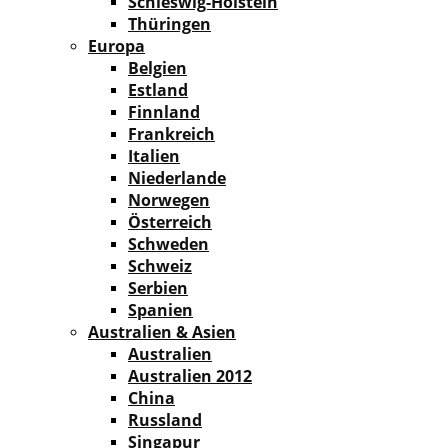
Schleswig-Holstein
Thüringen
Europa
Belgien
Estland
Finnland
Frankreich
Italien
Niederlande
Norwegen
Österreich
Schweden
Schweiz
Serbien
Spanien
Australien & Asien
Australien
Australien 2012
China
Russland
Singapur