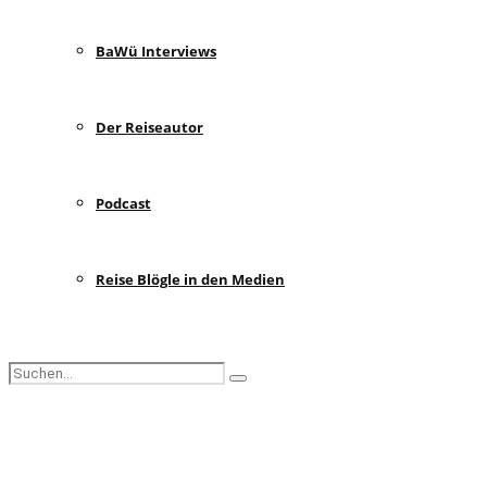
BaWü Interviews
Der Reiseautor
Podcast
Reise Blögle in den Medien
Search
Search
for:
Facebook
Instagram
Pinterest
Youtube
Rss
Spotify