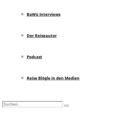
BaWü Interviews
Der Reiseautor
Podcast
Reise Blögle in den Medien
Search
Search
for:
Facebook
Instagram
Pinterest
Youtube
Rss
Spotify