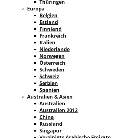
Thüringen
Europa
Belgien
Estland
Finnland
Frankreich
Italien
Niederlande
Norwegen
Österreich
Schweden
Schweiz
Serbien
Spanien
Australien & Asien
Australien
Australien 2012
China
Russland
Singapur
Vereinigte Arabische Emirate