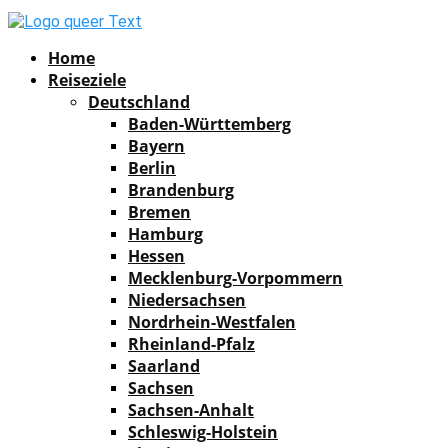
Facebook
Instagram
Pinterest
Youtube
Rss
Spotify
Home
Reiseziele
Deutschland
Baden-Württemberg
Bayern
Berlin
Brandenburg
Bremen
Hamburg
Hessen
Mecklenburg-Vorpommern
Niedersachsen
Nordrhein-Westfalen
Rheinland-Pfalz
Saarland
Sachsen
Sachsen-Anhalt
Schleswig-Holstein