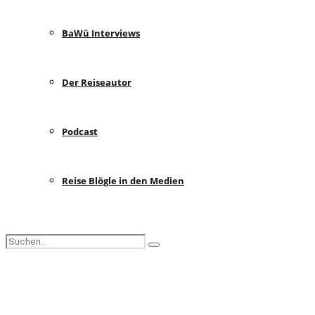
BaWü Interviews
Der Reiseautor
Podcast
Reise Blögle in den Medien
Search
Search
for:
Facebook
Instagram
Pinterest
Youtube
Rss
Spotify