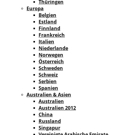
Thüringen
Europa
Belgien
Estland
Finnland
Frankreich
Italien
Niederlande
Norwegen
Österreich
Schweden
Schweiz
Serbien
Spanien
Australien & Asien
Australien
Australien 2012
China
Russland
Singapur
Vereinigte Arabische Emirate