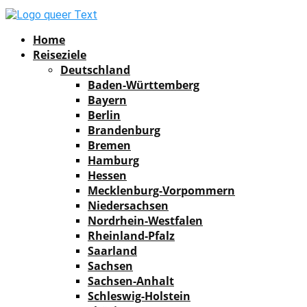
Facebook
Instagram
Pinterest
Youtube
Rss
Spotify
Home
Reiseziele
Deutschland
Baden-Württemberg
Bayern
Berlin
Brandenburg
Bremen
Hamburg
Hessen
Mecklenburg-Vorpommern
Niedersachsen
Nordrhein-Westfalen
Rheinland-Pfalz
Saarland
Sachsen
Sachsen-Anhalt
Schleswig-Holstein