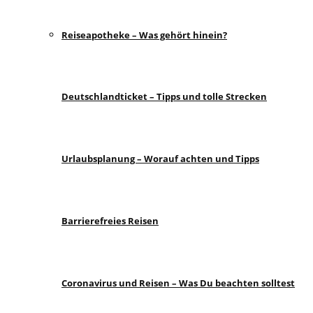
Reiseapotheke – Was gehört hinein?
Deutschlandticket – Tipps und tolle Strecken
Urlaubsplanung – Worauf achten und Tipps
Barrierefreies Reisen
Coronavirus und Reisen – Was Du beachten solltest