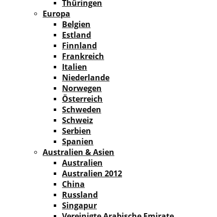
Thüringen
Europa
Belgien
Estland
Finnland
Frankreich
Italien
Niederlande
Norwegen
Österreich
Schweden
Schweiz
Serbien
Spanien
Australien & Asien
Australien
Australien 2012
China
Russland
Singapur
Vereinigte Arabische Emirate