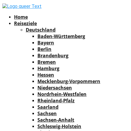
Facebook
Instagram
Pinterest
Youtube
Rss
Spotify
Home
Reiseziele
Deutschland
Baden-Württemberg
Bayern
Berlin
Brandenburg
Bremen
Hamburg
Hessen
Mecklenburg-Vorpommern
Niedersachsen
Nordrhein-Westfalen
Rheinland-Pfalz
Saarland
Sachsen
Sachsen-Anhalt
Schleswig-Holstein