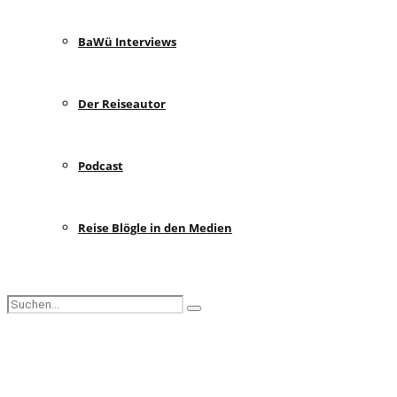
BaWü Interviews
Der Reiseautor
Podcast
Reise Blögle in den Medien
Search
Search
for:
Facebook
Instagram
Pinterest
Youtube
Rss
Spotify