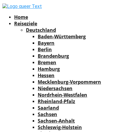
Facebook
Instagram
Pinterest
Youtube
Rss
Spotify
Home
Reiseziele
Deutschland
Baden-Württemberg
Bayern
Berlin
Brandenburg
Bremen
Hamburg
Hessen
Mecklenburg-Vorpommern
Niedersachsen
Nordrhein-Westfalen
Rheinland-Pfalz
Saarland
Sachsen
Sachsen-Anhalt
Schleswig-Holstein