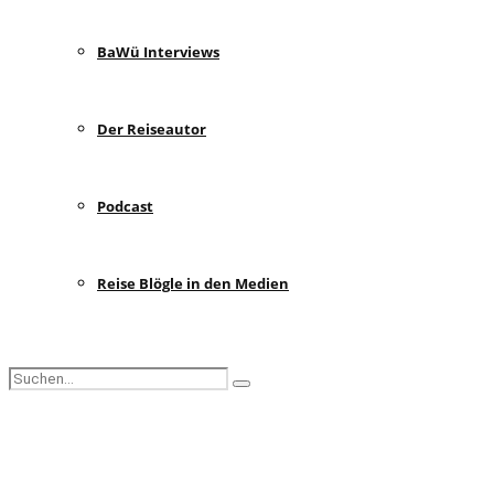
BaWü Interviews
Der Reiseautor
Podcast
Reise Blögle in den Medien
Search
Search
for:
Facebook
Instagram
Pinterest
Youtube
Rss
Spotify