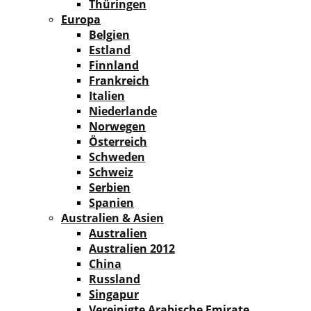
Thüringen
Europa
Belgien
Estland
Finnland
Frankreich
Italien
Niederlande
Norwegen
Österreich
Schweden
Schweiz
Serbien
Spanien
Australien & Asien
Australien
Australien 2012
China
Russland
Singapur
Vereinigte Arabische Emirate