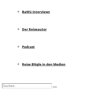
BaWü Interviews
Der Reiseautor
Podcast
Reise Blögle in den Medien
Search
Search
for:
Facebook
Instagram
Pinterest
Youtube
Rss
Spotify