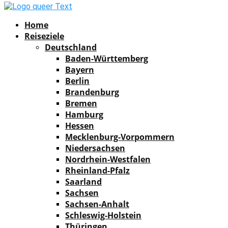
Facebook
Instagram
Pinterest
Youtube
Rss
Spotify
Home
Reiseziele
Deutschland
Baden-Württemberg
Bayern
Berlin
Brandenburg
Bremen
Hamburg
Hessen
Mecklenburg-Vorpommern
Niedersachsen
Nordrhein-Westfalen
Rheinland-Pfalz
Saarland
Sachsen
Sachsen-Anhalt
Schleswig-Holstein
Thüringen