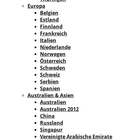
Europa
Belgien
Estland
Finnland
Frankreich
Italien
Niederlande
Norwegen
Österreich
Schweden
Schweiz
Serbien
Spanien
Australien & Asien
Australien
Australien 2012
China
Russland
Singapur
Vereinigte Arabische Emirate