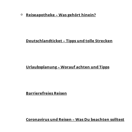
Reiseapotheke – Was gehört hinein?
Deutschlandticket – Tipps und tolle Strecken
Urlaubsplanung – Worauf achten und Tipps
Barrierefreies Reisen
Coronavirus und Reisen – Was Du beachten solltest