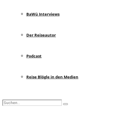
BaWü Interviews
Der Reiseautor
Podcast
Reise Blögle in den Medien
Search
Search
for:
Facebook
Instagram
Pinterest
Youtube
Rss
Spotify