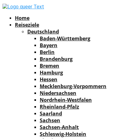
Facebook
Instagram
Pinterest
Youtube
Rss
Spotify
Home
Reiseziele
Deutschland
Baden-Württemberg
Bayern
Berlin
Brandenburg
Bremen
Hamburg
Hessen
Mecklenburg-Vorpommern
Niedersachsen
Nordrhein-Westfalen
Rheinland-Pfalz
Saarland
Sachsen
Sachsen-Anhalt
Schleswig-Holstein