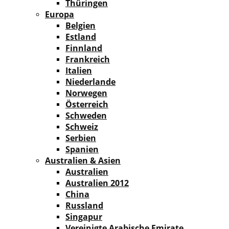
Thüringen
Europa
Belgien
Estland
Finnland
Frankreich
Italien
Niederlande
Norwegen
Österreich
Schweden
Schweiz
Serbien
Spanien
Australien & Asien
Australien
Australien 2012
China
Russland
Singapur
Vereinigte Arabische Emirate