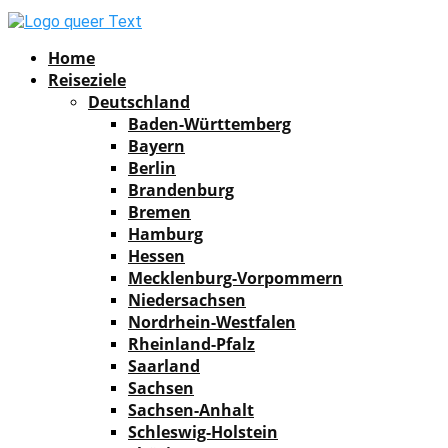
Facebook
Instagram
Pinterest
Youtube
Rss
Spotify
Home
Reiseziele
Deutschland
Baden-Württemberg
Bayern
Berlin
Brandenburg
Bremen
Hamburg
Hessen
Mecklenburg-Vorpommern
Niedersachsen
Nordrhein-Westfalen
Rheinland-Pfalz
Saarland
Sachsen
Sachsen-Anhalt
Schleswig-Holstein