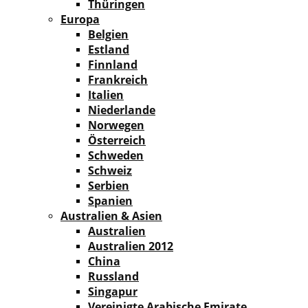
Thüringen
Europa
Belgien
Estland
Finnland
Frankreich
Italien
Niederlande
Norwegen
Österreich
Schweden
Schweiz
Serbien
Spanien
Australien & Asien
Australien
Australien 2012
China
Russland
Singapur
Vereinigte Arabische Emirate