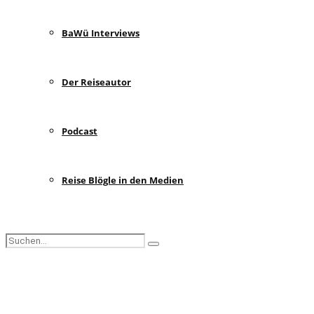
BaWü Interviews
Der Reiseautor
Podcast
Reise Blögle in den Medien
Search
Search
for:
Facebook
Instagram
Pinterest
Youtube
Rss
Spotify