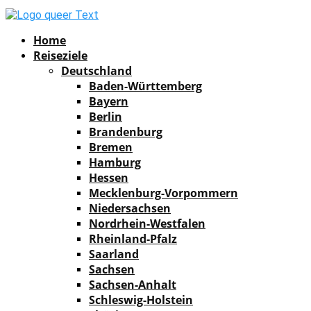
Facebook
Instagram
Pinterest
Youtube
Rss
Spotify
Home
Reiseziele
Deutschland
Baden-Württemberg
Bayern
Berlin
Brandenburg
Bremen
Hamburg
Hessen
Mecklenburg-Vorpommern
Niedersachsen
Nordrhein-Westfalen
Rheinland-Pfalz
Saarland
Sachsen
Sachsen-Anhalt
Schleswig-Holstein