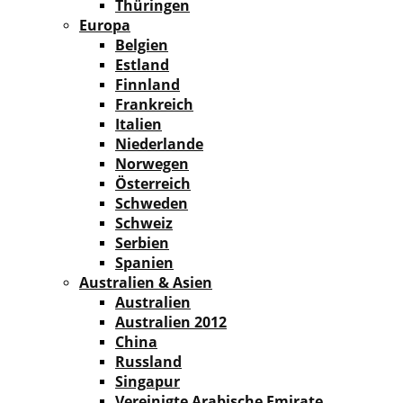
Thüringen
Europa
Belgien
Estland
Finnland
Frankreich
Italien
Niederlande
Norwegen
Österreich
Schweden
Schweiz
Serbien
Spanien
Australien & Asien
Australien
Australien 2012
China
Russland
Singapur
Vereinigte Arabische Emirate