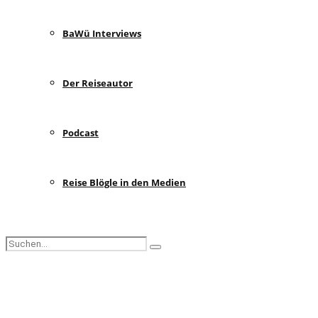
BaWü Interviews
Der Reiseautor
Podcast
Reise Blögle in den Medien
Search
Search
for:
Facebook
Instagram
Pinterest
Youtube
Rss
Spotify