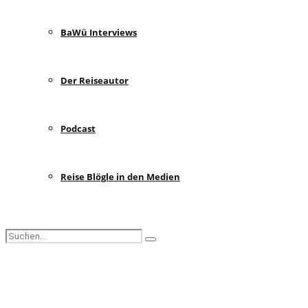
BaWü Interviews
Der Reiseautor
Podcast
Reise Blögle in den Medien
Search
Search
for:
Facebook
Instagram
Pinterest
Youtube
Rss
Spotify