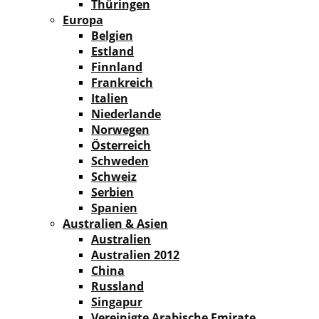
Thüringen
Europa
Belgien
Estland
Finnland
Frankreich
Italien
Niederlande
Norwegen
Österreich
Schweden
Schweiz
Serbien
Spanien
Australien & Asien
Australien
Australien 2012
China
Russland
Singapur
Vereinigte Arabische Emirate