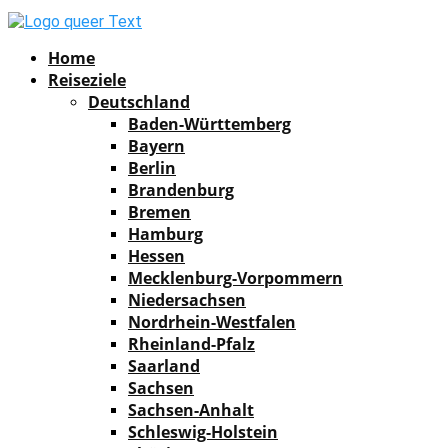
Facebook
Instagram
Pinterest
Youtube
Rss
Spotify
Home
Reiseziele
Deutschland
Baden-Württemberg
Bayern
Berlin
Brandenburg
Bremen
Hamburg
Hessen
Mecklenburg-Vorpommern
Niedersachsen
Nordrhein-Westfalen
Rheinland-Pfalz
Saarland
Sachsen
Sachsen-Anhalt
Schleswig-Holstein