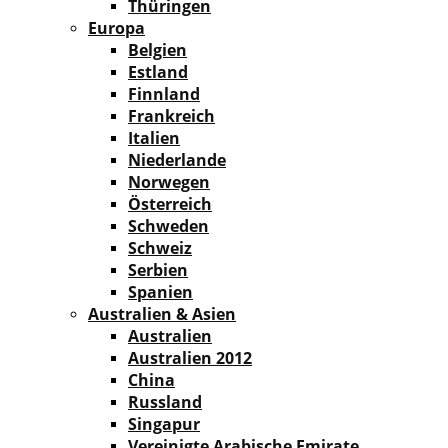
Thüringen
Europa
Belgien
Estland
Finnland
Frankreich
Italien
Niederlande
Norwegen
Österreich
Schweden
Schweiz
Serbien
Spanien
Australien & Asien
Australien
Australien 2012
China
Russland
Singapur
Vereinigte Arabische Emirate