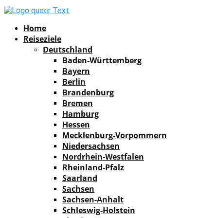
Facebook
Instagram
Pinterest
Youtube
Rss
Spotify
Home
Reiseziele
Deutschland
Baden-Württemberg
Bayern
Berlin
Brandenburg
Bremen
Hamburg
Hessen
Mecklenburg-Vorpommern
Niedersachsen
Nordrhein-Westfalen
Rheinland-Pfalz
Saarland
Sachsen
Sachsen-Anhalt
Schleswig-Holstein