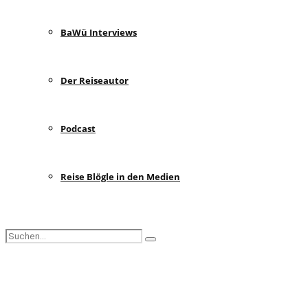
BaWü Interviews
Der Reiseautor
Podcast
Reise Blögle in den Medien
Search
Search
for:
Facebook
Instagram
Pinterest
Youtube
Rss
Spotify