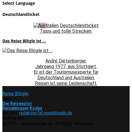
Select Language
Deutschlandticket
Deutschlandticket
Tipps und tolle Strecken.
Das Reise Blögle ist ...
André Dietenberger,
Jahrgang 1977, aus Stuttgart.
Er ist der Tourismusexperte für
Deutschland und Australien.
Reisen ist seine Leidenschaft.
Reise Blögle
Über
Der Reiseautor
Reiseblogger Kodex
Kontakt:
redaktion [a] reisebloegle.de
Follow me
Facebook
Instagram
Pinterest
Youtube
Rss
Spotify
@2025 - reisebloegle.de. All Right Reserved.