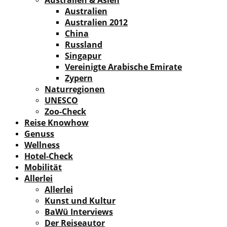
Australien
Australien 2012
China
Russland
Singapur
Vereinigte Arabische Emirate
Zypern
Naturregionen
UNESCO
Zoo-Check
Reise Knowhow
Genuss
Wellness
Hotel-Check
Mobilität
Allerlei
Allerlei
Kunst und Kultur
BaWü Interviews
Der Reiseautor