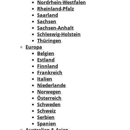
Nordrhein-Westfalen
Rheinland-Pfalz
Saarland
Sachsen
Sachsen-Anhalt
Schleswig-Holstein
Thüringen
Europa
Belgien
Estland
Finnland
Frankreich
Italien
Niederlande
Norwegen
Österreich
Schweden
Schweiz
Serbien
Spanien
Australien & Asien