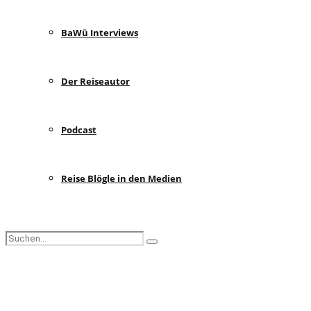
BaWü Interviews
Der Reiseautor
Podcast
Reise Blögle in den Medien
Search
Search
for:
Facebook
Instagram
Pinterest
Youtube
Rss
Spotify