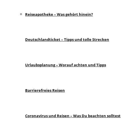
Reiseapotheke – Was gehört hinein?
Deutschlandticket – Tipps und tolle Strecken
Urlaubsplanung – Worauf achten und Tipps
Barrierefreies Reisen
Coronavirus und Reisen – Was Du beachten solltest