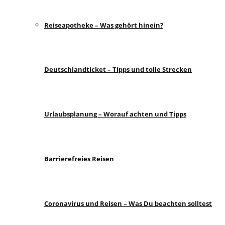
Reiseapotheke – Was gehört hinein?
Deutschlandticket – Tipps und tolle Strecken
Urlaubsplanung – Worauf achten und Tipps
Barrierefreies Reisen
Coronavirus und Reisen – Was Du beachten solltest