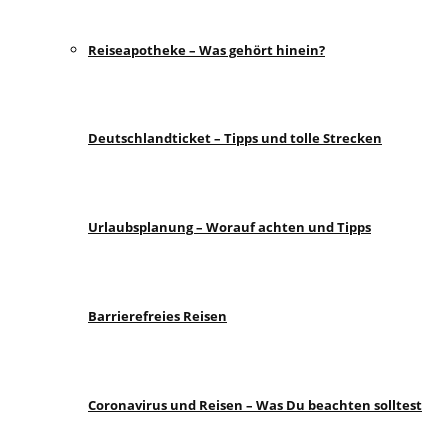
Reiseapotheke – Was gehört hinein?
Deutschlandticket – Tipps und tolle Strecken
Urlaubsplanung – Worauf achten und Tipps
Barrierefreies Reisen
Coronavirus und Reisen – Was Du beachten solltest