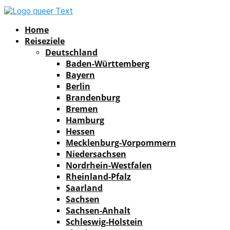
Facebook
Instagram
Pinterest
Youtube
Rss
Spotify
Home
Reiseziele
Deutschland
Baden-Württemberg
Bayern
Berlin
Brandenburg
Bremen
Hamburg
Hessen
Mecklenburg-Vorpommern
Niedersachsen
Nordrhein-Westfalen
Rheinland-Pfalz
Saarland
Sachsen
Sachsen-Anhalt
Schleswig-Holstein