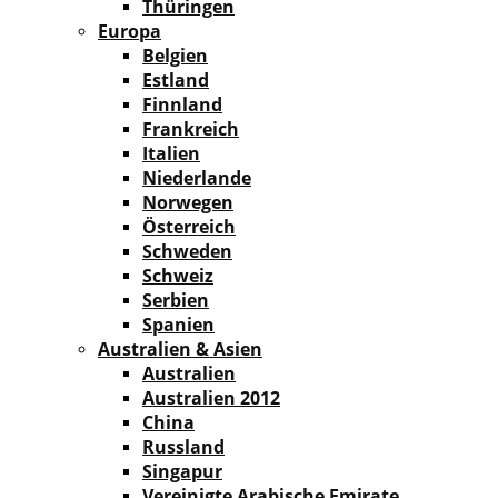
Thüringen
Europa
Belgien
Estland
Finnland
Frankreich
Italien
Niederlande
Norwegen
Österreich
Schweden
Schweiz
Serbien
Spanien
Australien & Asien
Australien
Australien 2012
China
Russland
Singapur
Vereinigte Arabische Emirate