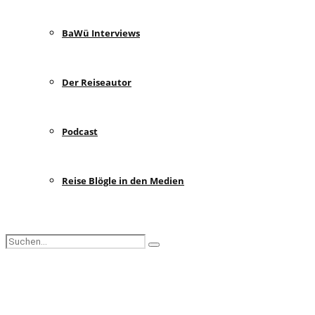
BaWü Interviews
Der Reiseautor
Podcast
Reise Blögle in den Medien
Search
Search
for:
Facebook
Instagram
Pinterest
Youtube
Rss
Spotify