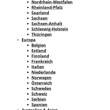
Nordrhein-Westfalen
Rheinland-Pfalz
Saarland
Sachsen
Sachsen-Anhalt
Schleswig-Holstein
Thüringen
Europa
Belgien
Estland
Finnland
Frankreich
Italien
Niederlande
Norwegen
Österreich
Schweden
Schweiz
Serbien
Spanien
Australien & Asien