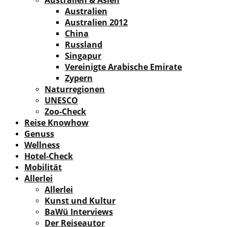
Australien
Australien 2012
China
Russland
Singapur
Vereinigte Arabische Emirate
Zypern
Naturregionen
UNESCO
Zoo-Check
Reise Knowhow
Genuss
Wellness
Hotel-Check
Mobilität
Allerlei
Allerlei
Kunst und Kultur
BaWü Interviews
Der Reiseautor