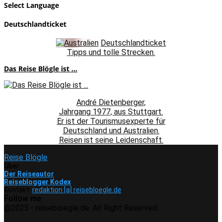
Select Language
Deutschlandticket
Deutschlandticket
Tipps und tolle Strecken.
Das Reise Blögle ist ...
André Dietenberger,
Jahrgang 1977, aus Stuttgart.
Er ist der Tourismusexperte für
Deutschland und Australien.
Reisen ist seine Leidenschaft.
Reise Blögle
Über
Der Reiseautor
Reiseblogger Kodex
Kontakt:
redaktion [a] reisebloegle.de
Follow me
Facebook
Instagram
Pinterest
Youtube
Rss
Spotify
@2025 - reisebloegle.de. All Right Reserved.