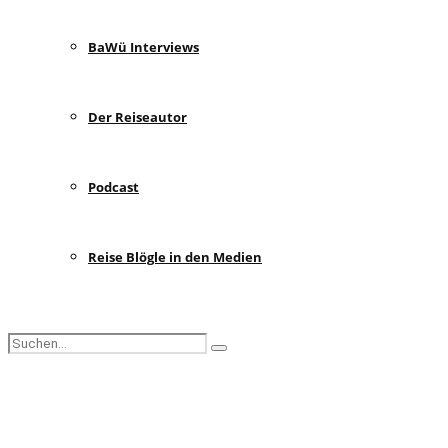
BaWü Interviews
Der Reiseautor
Podcast
Reise Blögle in den Medien
Search
Search
for:
Facebook
Instagram
Pinterest
Youtube
Rss
Spotify