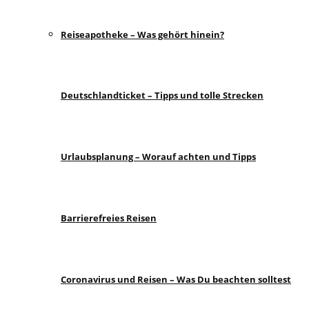
Reiseapotheke – Was gehört hinein?
Deutschlandticket – Tipps und tolle Strecken
Urlaubsplanung – Worauf achten und Tipps
Barrierefreies Reisen
Coronavirus und Reisen – Was Du beachten solltest