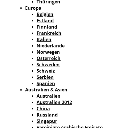
Thüringen
Europa
Belgien
Estland
Finnland
Frankreich
Italien
Niederlande
Norwegen
Österreich
Schweden
Schweiz
Serbien
Spanien
Australien & Asien
Australien
Australien 2012
China
Russland
Singapur
Vereinigte Arabische Emirate