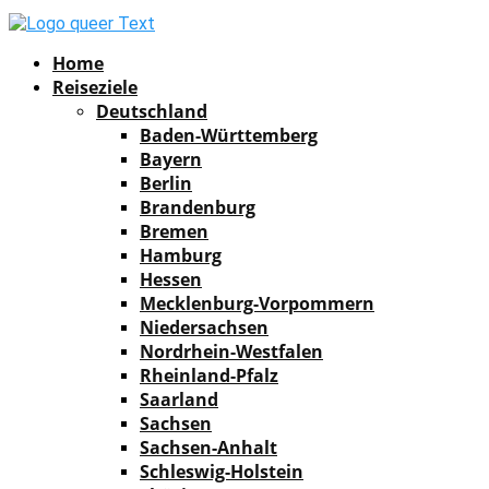
Facebook
Instagram
Pinterest
Youtube
Rss
Spotify
Home
Reiseziele
Deutschland
Baden-Württemberg
Bayern
Berlin
Brandenburg
Bremen
Hamburg
Hessen
Mecklenburg-Vorpommern
Niedersachsen
Nordrhein-Westfalen
Rheinland-Pfalz
Saarland
Sachsen
Sachsen-Anhalt
Schleswig-Holstein