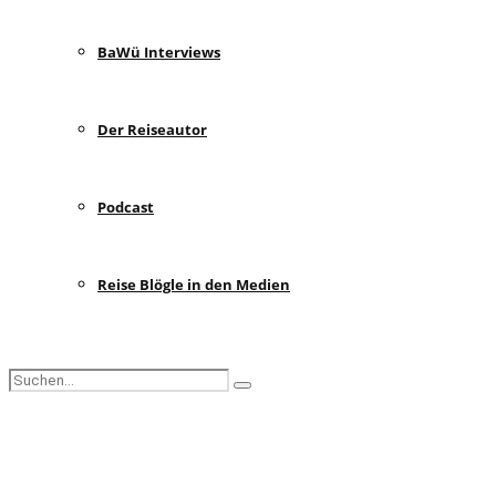
BaWü Interviews
Der Reiseautor
Podcast
Reise Blögle in den Medien
Search
Search
for:
Facebook
Instagram
Pinterest
Youtube
Rss
Spotify