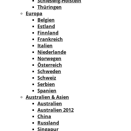
Schleswig-Holstein
Thüringen
Europa
Belgien
Estland
Finnland
Frankreich
Italien
Niederlande
Norwegen
Österreich
Schweden
Schweiz
Serbien
Spanien
Australien & Asien
Australien
Australien 2012
China
Russland
Singapur