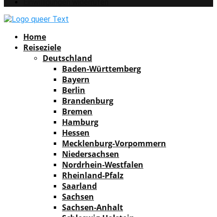
Einwilligungen widerrufen
Facebook
Instagram
Pinterest
Youtube
Rss
Spotify
Home
Reiseziele
Deutschland
Baden-Württemberg
Bayern
Berlin
Brandenburg
Bremen
Hamburg
Hessen
Mecklenburg-Vorpommern
Niedersachsen
Nordrhein-Westfalen
Rheinland-Pfalz
Saarland
Sachsen
Sachsen-Anhalt