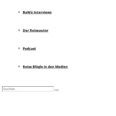
BaWü Interviews
Der Reiseautor
Podcast
Reise Blögle in den Medien
Search
Search
for:
Facebook
Instagram
Pinterest
Youtube
Rss
Spotify