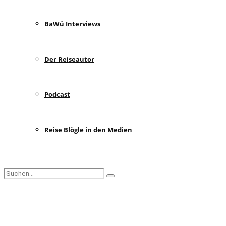
BaWü Interviews
Der Reiseautor
Podcast
Reise Blögle in den Medien
Search
Search
for:
Facebook
Instagram
Pinterest
Youtube
Rss
Spotify