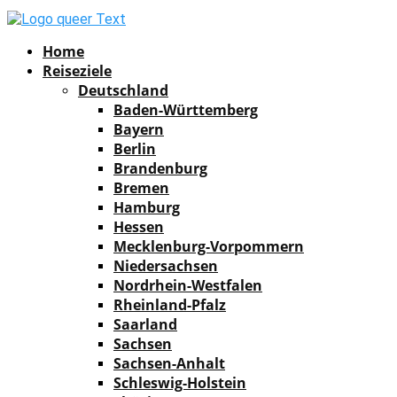
Facebook
Instagram
Pinterest
Youtube
Rss
Spotify
Home
Reiseziele
Deutschland
Baden-Württemberg
Bayern
Berlin
Brandenburg
Bremen
Hamburg
Hessen
Mecklenburg-Vorpommern
Niedersachsen
Nordrhein-Westfalen
Rheinland-Pfalz
Saarland
Sachsen
Sachsen-Anhalt
Schleswig-Holstein