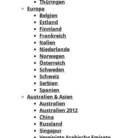
Thüringen
Europa
Belgien
Estland
Finnland
Frankreich
Italien
Niederlande
Norwegen
Österreich
Schweden
Schweiz
Serbien
Spanien
Australien & Asien
Australien
Australien 2012
China
Russland
Singapur
Vereinigte Arabische Emirate