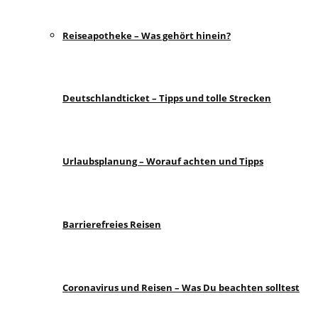
Reiseapotheke – Was gehört hinein?
Deutschlandticket – Tipps und tolle Strecken
Urlaubsplanung – Worauf achten und Tipps
Barrierefreies Reisen
Coronavirus und Reisen – Was Du beachten solltest