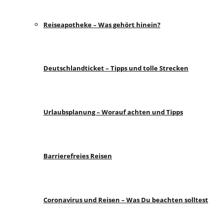
Reiseapotheke – Was gehört hinein?
Deutschlandticket – Tipps und tolle Strecken
Urlaubsplanung – Worauf achten und Tipps
Barrierefreies Reisen
Coronavirus und Reisen – Was Du beachten solltest