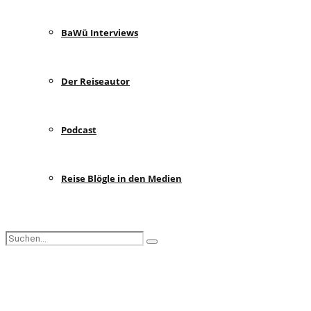
BaWü Interviews
Der Reiseautor
Podcast
Reise Blögle in den Medien
Search
Search
for:
Facebook
Instagram
Pinterest
Youtube
Rss
Spotify