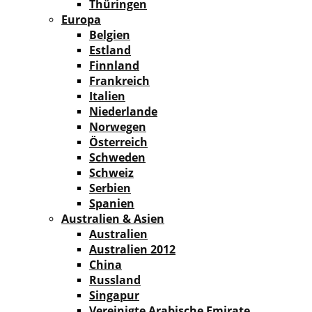
Thüringen
Europa
Belgien
Estland
Finnland
Frankreich
Italien
Niederlande
Norwegen
Österreich
Schweden
Schweiz
Serbien
Spanien
Australien & Asien
Australien
Australien 2012
China
Russland
Singapur
Vereinigte Arabische Emirate