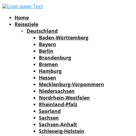
Facebook
Instagram
Pinterest
Youtube
Rss
Spotify
Home
Reiseziele
Deutschland
Baden-Württemberg
Bayern
Berlin
Brandenburg
Bremen
Hamburg
Hessen
Mecklenburg-Vorpommern
Niedersachsen
Nordrhein-Westfalen
Rheinland-Pfalz
Saarland
Sachsen
Sachsen-Anhalt
Schleswig-Holstein