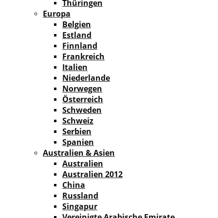
Thüringen
Europa
Belgien
Estland
Finnland
Frankreich
Italien
Niederlande
Norwegen
Österreich
Schweden
Schweiz
Serbien
Spanien
Australien & Asien
Australien
Australien 2012
China
Russland
Singapur
Vereinigte Arabische Emirate