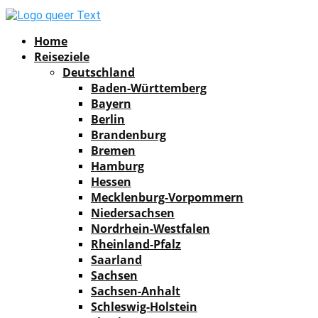
Facebook
Instagram
Pinterest
Youtube
Rss
Spotify
Home
Reiseziele
Deutschland
Baden-Württemberg
Bayern
Berlin
Brandenburg
Bremen
Hamburg
Hessen
Mecklenburg-Vorpommern
Niedersachsen
Nordrhein-Westfalen
Rheinland-Pfalz
Saarland
Sachsen
Sachsen-Anhalt
Schleswig-Holstein