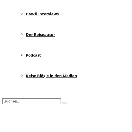
BaWü Interviews
Der Reiseautor
Podcast
Reise Blögle in den Medien
Search
Search
for:
Facebook
Instagram
Pinterest
Youtube
Rss
Spotify