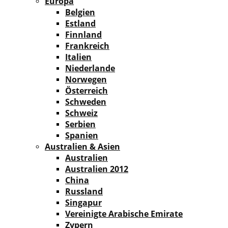
Europa
Belgien
Estland
Finnland
Frankreich
Italien
Niederlande
Norwegen
Österreich
Schweden
Schweiz
Serbien
Spanien
Australien & Asien
Australien
Australien 2012
China
Russland
Singapur
Vereinigte Arabische Emirate
Zypern