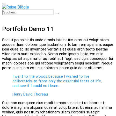
Primary
Menu
Search
Search
for:
Portfolio Demo 11
Sed ut perspiciatis unde omnis iste natus error sit voluptatem
accusantium doloremque laudantium, totam rem aperiam, eaque
ipsa quae ab illo inventore veritatis et quasi architecto beatae
vitae dicta sunt explicabo. Nemo enim ipsam luptatem quia
voluptas sit aspernatur aut odit aut fugit, sed quia consequuntur
magni dolores eos qui ratione voluptatem sequi nesciunt. Neque
porro quisquam est, qui dolorem ipsum quia dolor sit amet
I went to the woods because I wished to live
deliberately, to front only the essential facts of life,
and see if I could not learn.
Henry David Thoreau
Quia non numquam eius modi tempora incidunt ut labore et
dolore magnam aliquam quaerat voluptatem. Ut enim ad minima
veniam, quis nostrum rcitationem ullam corporis suscipit