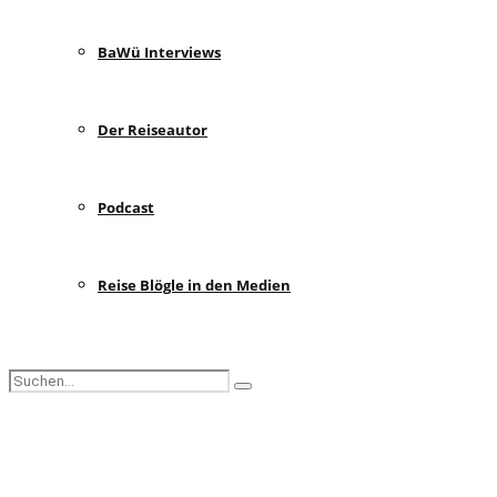
BaWü Interviews
Der Reiseautor
Podcast
Reise Blögle in den Medien
Search
Search
for:
Facebook
Instagram
Pinterest
Youtube
Rss
Spotify