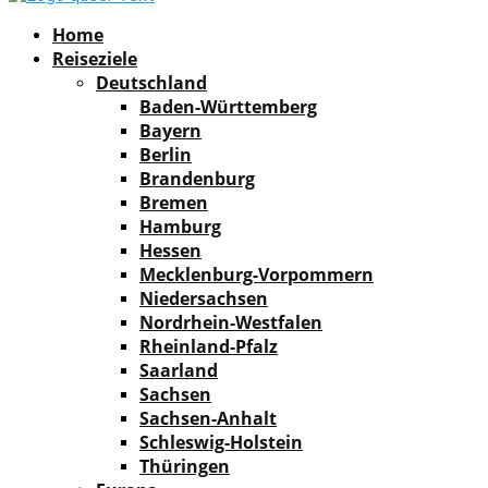
Facebook
Instagram
Pinterest
Youtube
Rss
Spotify
Home
Reiseziele
Deutschland
Baden-Württemberg
Bayern
Berlin
Brandenburg
Bremen
Hamburg
Hessen
Mecklenburg-Vorpommern
Niedersachsen
Nordrhein-Westfalen
Rheinland-Pfalz
Saarland
Sachsen
Sachsen-Anhalt
Schleswig-Holstein
Thüringen