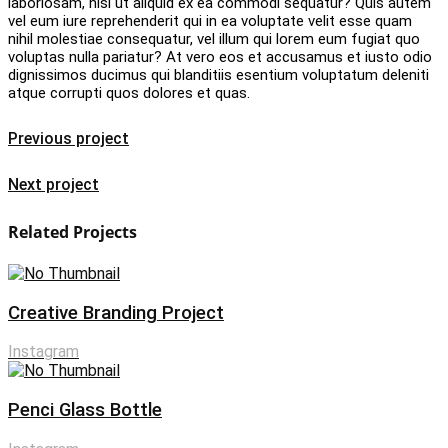
laboriosam, nisi ut aliquid ex ea commodi sequatur? Quis autem
vel eum iure reprehenderit qui in ea voluptate velit esse quam
nihil molestiae consequatur, vel illum qui lorem eum fugiat quo
voluptas nulla pariatur? At vero eos et accusamus et iusto odio
dignissimos ducimus qui blanditiis esentium voluptatum deleniti
atque corrupti quos dolores et quas.
Previous project
Next project
Related Projects
Creative Branding Project
Instagram
Penci Glass Bottle