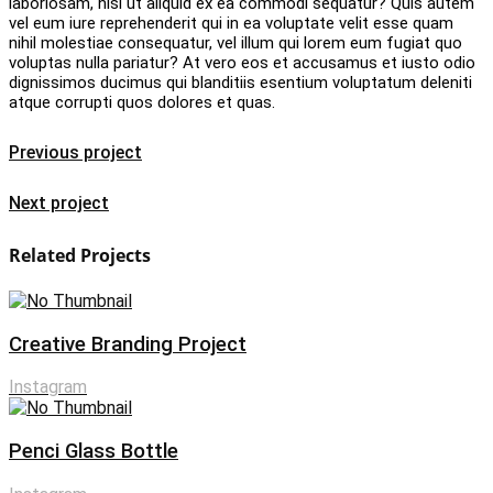
laboriosam, nisi ut aliquid ex ea commodi sequatur? Quis autem
vel eum iure reprehenderit qui in ea voluptate velit esse quam
nihil molestiae consequatur, vel illum qui lorem eum fugiat quo
voluptas nulla pariatur? At vero eos et accusamus et iusto odio
dignissimos ducimus qui blanditiis esentium voluptatum deleniti
atque corrupti quos dolores et quas.
Previous project
Next project
Related Projects
Creative Branding Project
Instagram
Penci Glass Bottle