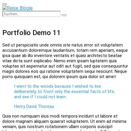
Primary
Menu
Search
Search
for:
Portfolio Demo 11
Sed ut perspiciatis unde omnis iste natus error sit voluptatem
accusantium doloremque laudantium, totam rem aperiam, eaque
ipsa quae ab illo inventore veritatis et quasi architecto beatae
vitae dicta sunt explicabo. Nemo enim ipsam luptatem quia
voluptas sit aspernatur aut odit aut fugit, sed quia consequuntur
magni dolores eos qui ratione voluptatem sequi nesciunt. Neque
porro quisquam est, qui dolorem ipsum quia dolor sit amet
I went to the woods because I wished to live
deliberately, to front only the essential facts of life,
and see if I could not learn.
Henry David Thoreau
Quia non numquam eius modi tempora incidunt ut labore et
dolore magnam aliquam quaerat voluptatem. Ut enim ad minima
veniam, quis nostrum rcitationem ullam corporis suscipit