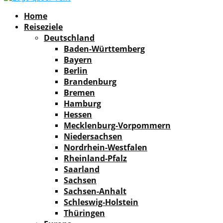
Facebook
Instagram
Pinterest
Youtube
Rss
Spotify
Home
Reiseziele
Deutschland
Baden-Württemberg
Bayern
Berlin
Brandenburg
Bremen
Hamburg
Hessen
Mecklenburg-Vorpommern
Niedersachsen
Nordrhein-Westfalen
Rheinland-Pfalz
Saarland
Sachsen
Sachsen-Anhalt
Schleswig-Holstein
Thüringen