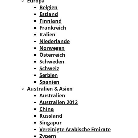
Europa
Belgien
Estland
Finnland
Frankreich
Italien
Niederlande
Norwegen
Österreich
Schweden
Schweiz
Serbien
Spanien
Australien & Asien
Australien
Australien 2012
China
Russland
Singapur
Vereinigte Arabische Emirate
Zypern