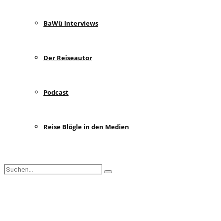
BaWü Interviews
Der Reiseautor
Podcast
Reise Blögle in den Medien
Search
Search
for:
Facebook
Instagram
Pinterest
Youtube
Rss
Spotify