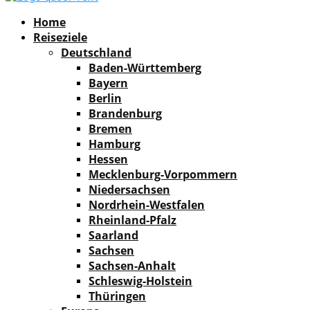
Facebook
Instagram
Pinterest
Youtube
Rss
Spotify
Home
Reiseziele
Deutschland
Baden-Württemberg
Bayern
Berlin
Brandenburg
Bremen
Hamburg
Hessen
Mecklenburg-Vorpommern
Niedersachsen
Nordrhein-Westfalen
Rheinland-Pfalz
Saarland
Sachsen
Sachsen-Anhalt
Schleswig-Holstein
Thüringen