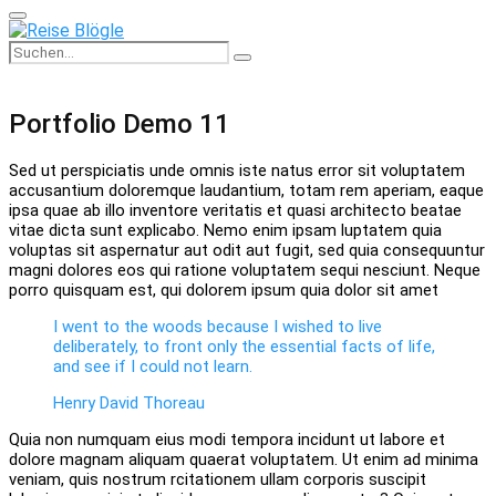
Primary
Menu
Search
Search
for:
Portfolio Demo 11
Sed ut perspiciatis unde omnis iste natus error sit voluptatem
accusantium doloremque laudantium, totam rem aperiam, eaque
ipsa quae ab illo inventore veritatis et quasi architecto beatae
vitae dicta sunt explicabo. Nemo enim ipsam luptatem quia
voluptas sit aspernatur aut odit aut fugit, sed quia consequuntur
magni dolores eos qui ratione voluptatem sequi nesciunt. Neque
porro quisquam est, qui dolorem ipsum quia dolor sit amet
I went to the woods because I wished to live
deliberately, to front only the essential facts of life,
and see if I could not learn.
Henry David Thoreau
Quia non numquam eius modi tempora incidunt ut labore et
dolore magnam aliquam quaerat voluptatem. Ut enim ad minima
veniam, quis nostrum rcitationem ullam corporis suscipit