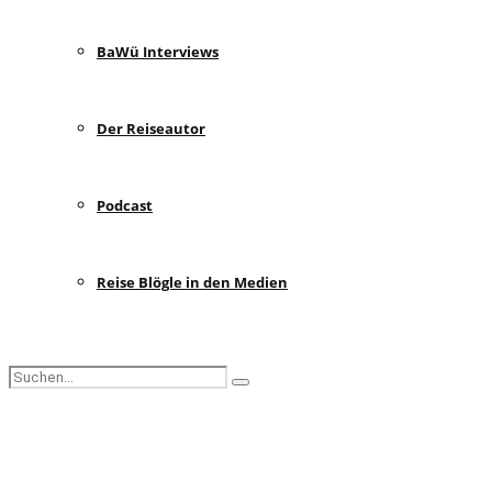
BaWü Interviews
Der Reiseautor
Podcast
Reise Blögle in den Medien
Search
Search
for:
Facebook
Instagram
Pinterest
Youtube
Rss
Spotify