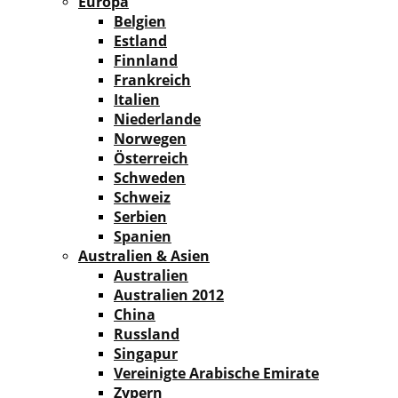
Europa
Belgien
Estland
Finnland
Frankreich
Italien
Niederlande
Norwegen
Österreich
Schweden
Schweiz
Serbien
Spanien
Australien & Asien
Australien
Australien 2012
China
Russland
Singapur
Vereinigte Arabische Emirate
Zypern