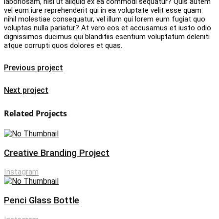
laboriosam, nisi ut aliquid ex ea commodi sequatur? Quis autem
vel eum iure reprehenderit qui in ea voluptate velit esse quam
nihil molestiae consequatur, vel illum qui lorem eum fugiat quo
voluptas nulla pariatur? At vero eos et accusamus et iusto odio
dignissimos ducimus qui blanditiis esentium voluptatum deleniti
atque corrupti quos dolores et quas.
Previous project
Next project
Related Projects
Creative Branding Project
Instagram
Penci Glass Bottle