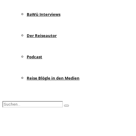
BaWü Interviews
Der Reiseautor
Podcast
Reise Blögle in den Medien
Search
Search
for:
Facebook
Instagram
Pinterest
Youtube
Rss
Spotify