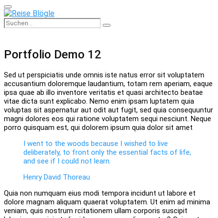
Primary
Menu
Search
Search
for:
Portfolio Demo 12
Sed ut perspiciatis unde omnis iste natus error sit voluptatem
accusantium doloremque laudantium, totam rem aperiam, eaque
ipsa quae ab illo inventore veritatis et quasi architecto beatae
vitae dicta sunt explicabo. Nemo enim ipsam luptatem quia
voluptas sit aspernatur aut odit aut fugit, sed quia consequuntur
magni dolores eos qui ratione voluptatem sequi nesciunt. Neque
porro quisquam est, qui dolorem ipsum quia dolor sit amet
I went to the woods because I wished to live
deliberately, to front only the essential facts of life,
and see if I could not learn.
Henry David Thoreau
Quia non numquam eius modi tempora incidunt ut labore et
dolore magnam aliquam quaerat voluptatem. Ut enim ad minima
veniam, quis nostrum rcitationem ullam corporis suscipit