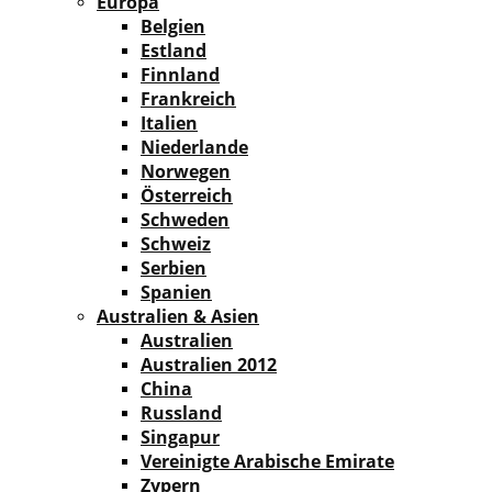
Europa
Belgien
Estland
Finnland
Frankreich
Italien
Niederlande
Norwegen
Österreich
Schweden
Schweiz
Serbien
Spanien
Australien & Asien
Australien
Australien 2012
China
Russland
Singapur
Vereinigte Arabische Emirate
Zypern