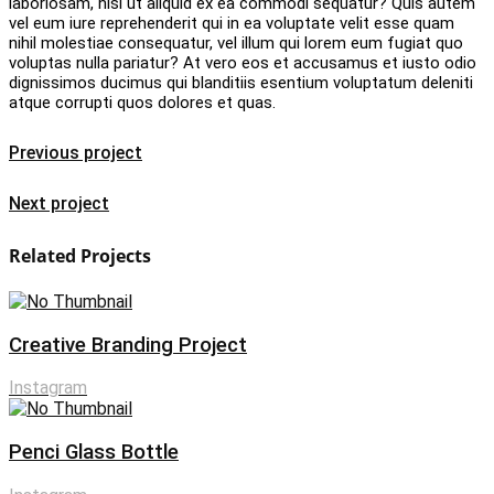
laboriosam, nisi ut aliquid ex ea commodi sequatur? Quis autem
vel eum iure reprehenderit qui in ea voluptate velit esse quam
nihil molestiae consequatur, vel illum qui lorem eum fugiat quo
voluptas nulla pariatur? At vero eos et accusamus et iusto odio
dignissimos ducimus qui blanditiis esentium voluptatum deleniti
atque corrupti quos dolores et quas.
Previous project
Next project
Related Projects
Creative Branding Project
Instagram
Penci Glass Bottle