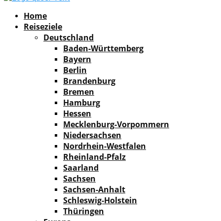
Facebook
Instagram
Pinterest
Youtube
Rss
Spotify
Home
Reiseziele
Deutschland
Baden-Württemberg
Bayern
Berlin
Brandenburg
Bremen
Hamburg
Hessen
Mecklenburg-Vorpommern
Niedersachsen
Nordrhein-Westfalen
Rheinland-Pfalz
Saarland
Sachsen
Sachsen-Anhalt
Schleswig-Holstein
Thüringen