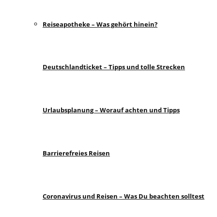
Reiseapotheke – Was gehört hinein?
Deutschlandticket – Tipps und tolle Strecken
Urlaubsplanung – Worauf achten und Tipps
Barrierefreies Reisen
Coronavirus und Reisen – Was Du beachten solltest