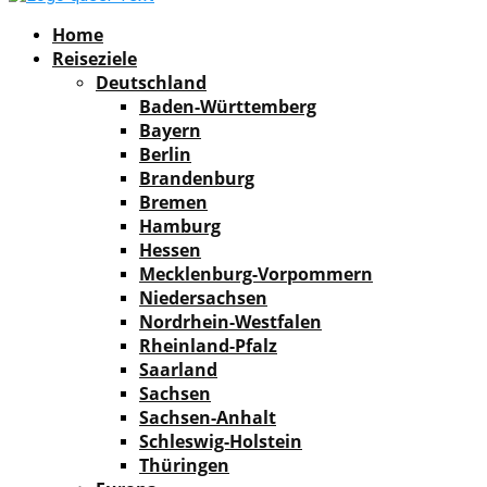
Facebook
Instagram
Pinterest
Youtube
Rss
Spotify
Home
Reiseziele
Deutschland
Baden-Württemberg
Bayern
Berlin
Brandenburg
Bremen
Hamburg
Hessen
Mecklenburg-Vorpommern
Niedersachsen
Nordrhein-Westfalen
Rheinland-Pfalz
Saarland
Sachsen
Sachsen-Anhalt
Schleswig-Holstein
Thüringen