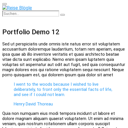
Primary
Menu
Search
Search
for:
Portfolio Demo 12
Sed ut perspiciatis unde omnis iste natus error sit voluptatem
accusantium doloremque laudantium, totam rem aperiam, eaque
ipsa quae ab illo inventore veritatis et quasi architecto beatae
vitae dicta sunt explicabo. Nemo enim ipsam luptatem quia
voluptas sit aspernatur aut odit aut fugit, sed quia consequuntur
magni dolores eos qui ratione voluptatem sequi nesciunt. Neque
porro quisquam est, qui dolorem ipsum quia dolor sit amet
I went to the woods because I wished to live
deliberately, to front only the essential facts of life,
and see if I could not learn.
Henry David Thoreau
Quia non numquam eius modi tempora incidunt ut labore et
dolore magnam aliquam quaerat voluptatem. Ut enim ad minima
veniam, quis nostrum rcitationem ullam corporis suscipit