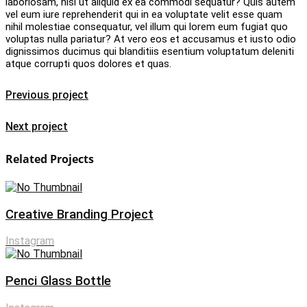
laboriosam, nisi ut aliquid ex ea commodi sequatur? Quis autem
vel eum iure reprehenderit qui in ea voluptate velit esse quam
nihil molestiae consequatur, vel illum qui lorem eum fugiat quo
voluptas nulla pariatur? At vero eos et accusamus et iusto odio
dignissimos ducimus qui blanditiis esentium voluptatum deleniti
atque corrupti quos dolores et quas.
Previous project
Next project
Related Projects
Creative Branding Project
Instagram
Penci Glass Bottle