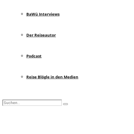
BaWü Interviews
Der Reiseautor
Podcast
Reise Blögle in den Medien
Search
Search
for:
Facebook
Instagram
Pinterest
Youtube
Rss
Spotify