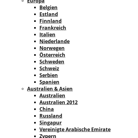
Europa
Belgien
Estland
Finnland
Frankreich
Italien
Niederlande
Norwegen
Österreich
Schweden
Schweiz
Serbien
Spanien
Australien & Asien
Australien
Australien 2012
China
Russland
Singapur
Vereinigte Arabische Emirate
Zypern