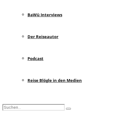
BaWü Interviews
Der Reiseautor
Podcast
Reise Blögle in den Medien
Search
Search
for:
Facebook
Instagram
Pinterest
Youtube
Rss
Spotify