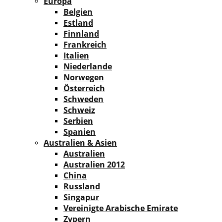
Europa
Belgien
Estland
Finnland
Frankreich
Italien
Niederlande
Norwegen
Österreich
Schweden
Schweiz
Serbien
Spanien
Australien & Asien
Australien
Australien 2012
China
Russland
Singapur
Vereinigte Arabische Emirate
Zypern