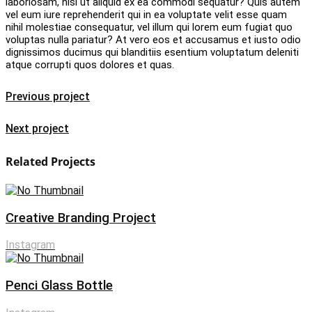
laboriosam, nisi ut aliquid ex ea commodi sequatur? Quis autem
vel eum iure reprehenderit qui in ea voluptate velit esse quam
nihil molestiae consequatur, vel illum qui lorem eum fugiat quo
voluptas nulla pariatur? At vero eos et accusamus et iusto odio
dignissimos ducimus qui blanditiis esentium voluptatum deleniti
atque corrupti quos dolores et quas.
Previous project
Next project
Related Projects
Creative Branding Project
Instagram
Penci Glass Bottle