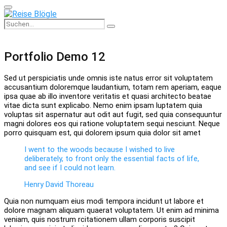
Primary
Menu
Search
Search
for:
Portfolio Demo 12
Sed ut perspiciatis unde omnis iste natus error sit voluptatem
accusantium doloremque laudantium, totam rem aperiam, eaque
ipsa quae ab illo inventore veritatis et quasi architecto beatae
vitae dicta sunt explicabo. Nemo enim ipsam luptatem quia
voluptas sit aspernatur aut odit aut fugit, sed quia consequuntur
magni dolores eos qui ratione voluptatem sequi nesciunt. Neque
porro quisquam est, qui dolorem ipsum quia dolor sit amet
I went to the woods because I wished to live
deliberately, to front only the essential facts of life,
and see if I could not learn.
Henry David Thoreau
Quia non numquam eius modi tempora incidunt ut labore et
dolore magnam aliquam quaerat voluptatem. Ut enim ad minima
veniam, quis nostrum rcitationem ullam corporis suscipit