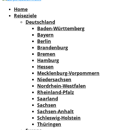
Facebook
Instagram
Pinterest
Youtube
Rss
Spotify
Home
Reiseziele
Deutschland
Baden-Württemberg
Bayern
Berlin
Brandenburg
Bremen
Hamburg
Hessen
Mecklenburg-Vorpommern
Niedersachsen
Nordrhein-Westfalen
Rheinland-Pfalz
Saarland
Sachsen
Sachsen-Anhalt
Schleswig-Holstein
Thüringen