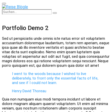
Primary
Menu
Search
Search
for:
Portfolio Demo 2
Sed ut perspiciatis unde omnis iste natus error sit voluptatem
accusantium doloremque laudantium, totam rem aperiam, eaque
ipsa quae ab illo inventore veritatis et quasi architecto beatae
vitae dicta sunt explicabo. Nemo enim ipsam luptatem quia
voluptas sit aspernatur aut odit aut fugit, sed quia consequuntur
magni dolores eos qui ratione voluptatem sequi nesciunt. Neque
porro quisquam est, qui dolorem ipsum quia dolor sit amet
I went to the woods because I wished to live
deliberately, to front only the essential facts of life,
and see if I could not learn.
Henry David Thoreau
Quia non numquam eius modi tempora incidunt ut labore et
dolore magnam aliquam quaerat voluptatem. Ut enim ad minima
veniam, quis nostrum rcitationem ullam corporis suscipit