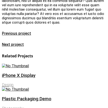
laboriosam, nisi ut aliquid ex ea commodi sequatur? Quis autem
vel eum iure reprehenderit qui in ea voluptate velit esse quam
nihil molestiae consequatur, vel illum qui lorem eum fugiat quo
voluptas nulla pariatur? At vero eos et accusamus et iusto odio
dignissimos ducimus qui blanditiis esentium voluptatum deleniti
atque corrupti quos dolores et quas.
Previous project
Next project
Related Projects
iPhone X Display
Design
Plastic Packaging Demo