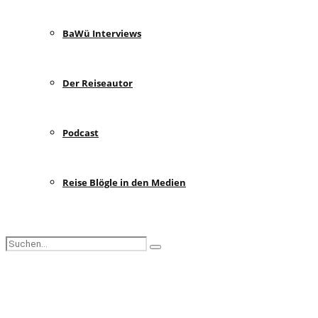
BaWü Interviews
Der Reiseautor
Podcast
Reise Blögle in den Medien
Search
Search
for:
Facebook
Instagram
Pinterest
Youtube
Rss
Spotify