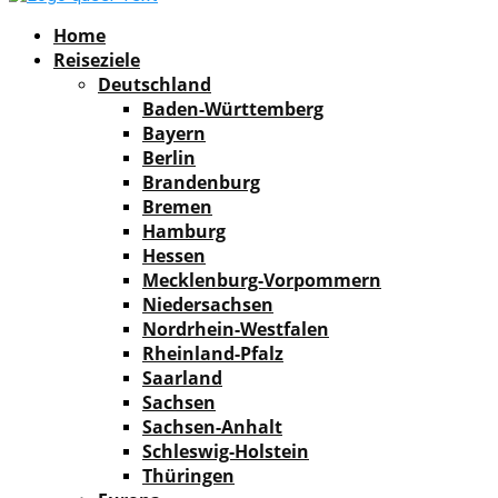
Facebook
Instagram
Pinterest
Youtube
Rss
Spotify
Home
Reiseziele
Deutschland
Baden-Württemberg
Bayern
Berlin
Brandenburg
Bremen
Hamburg
Hessen
Mecklenburg-Vorpommern
Niedersachsen
Nordrhein-Westfalen
Rheinland-Pfalz
Saarland
Sachsen
Sachsen-Anhalt
Schleswig-Holstein
Thüringen