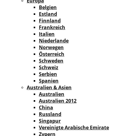
Europa
Belgien
Estland
Finnland
Frankreich
Italien
Niederlande
Norwegen
Österreich
Schweden
Schweiz
Serbien
Spanien
Australien & Asien
Australien
Australien 2012
China
Russland
Singapur
Vereinigte Arabische Emirate
Zypern