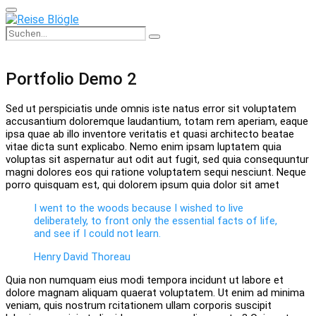
Primary
Menu
Search
Search
for:
Portfolio Demo 2
Sed ut perspiciatis unde omnis iste natus error sit voluptatem
accusantium doloremque laudantium, totam rem aperiam, eaque
ipsa quae ab illo inventore veritatis et quasi architecto beatae
vitae dicta sunt explicabo. Nemo enim ipsam luptatem quia
voluptas sit aspernatur aut odit aut fugit, sed quia consequuntur
magni dolores eos qui ratione voluptatem sequi nesciunt. Neque
porro quisquam est, qui dolorem ipsum quia dolor sit amet
I went to the woods because I wished to live
deliberately, to front only the essential facts of life,
and see if I could not learn.
Henry David Thoreau
Quia non numquam eius modi tempora incidunt ut labore et
dolore magnam aliquam quaerat voluptatem. Ut enim ad minima
veniam, quis nostrum rcitationem ullam corporis suscipit