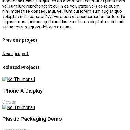
laboriosam, nisi ut aliquid ex ea commodi sequatur? Quis autem
vel eum iure reprehenderit qui in ea voluptate velit esse quam
nihil molestiae consequatur, vel illum qui lorem eum fugiat quo
voluptas nulla pariatur? At vero eos et accusamus et iusto odio
dignissimos ducimus qui blanditiis esentium voluptatum deleniti
atque corrupti quos dolores et quas.
Previous project
Next project
Related Projects
iPhone X Display
Design
Plastic Packaging Demo