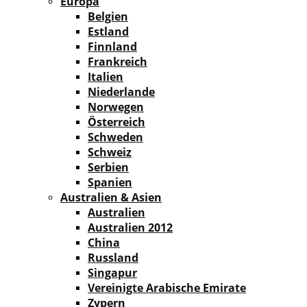
Europa
Belgien
Estland
Finnland
Frankreich
Italien
Niederlande
Norwegen
Österreich
Schweden
Schweiz
Serbien
Spanien
Australien & Asien
Australien
Australien 2012
China
Russland
Singapur
Vereinigte Arabische Emirate
Zypern