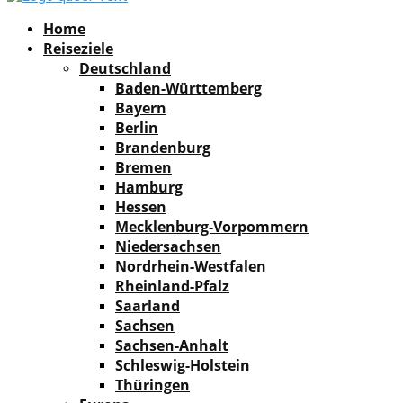
Facebook
Instagram
Pinterest
Youtube
Rss
Spotify
Home
Reiseziele
Deutschland
Baden-Württemberg
Bayern
Berlin
Brandenburg
Bremen
Hamburg
Hessen
Mecklenburg-Vorpommern
Niedersachsen
Nordrhein-Westfalen
Rheinland-Pfalz
Saarland
Sachsen
Sachsen-Anhalt
Schleswig-Holstein
Thüringen