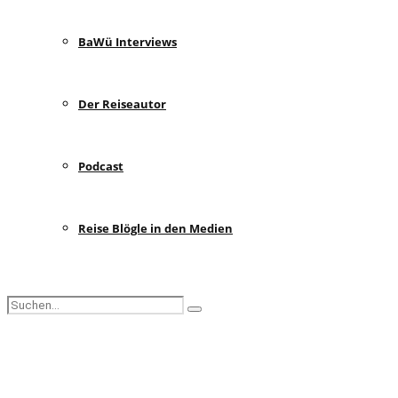
BaWü Interviews
Der Reiseautor
Podcast
Reise Blögle in den Medien
Search
Search
for:
Facebook
Instagram
Pinterest
Youtube
Rss
Spotify